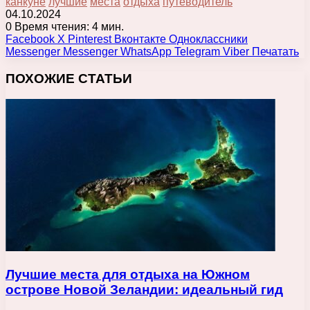
канкуне
лучшие
места
отдыха
путеводитель
04.10.2024
0
Время чтения: 4 мин.
Facebook
X
Pinterest
Вконтакте
Одноклассники
Messenger
Messenger
WhatsApp
Telegram
Viber
Печатать
ПОХОЖИЕ СТАТЬИ
Лучшие места для отдыха на Южном
острове Новой Зеландии: идеальный гид