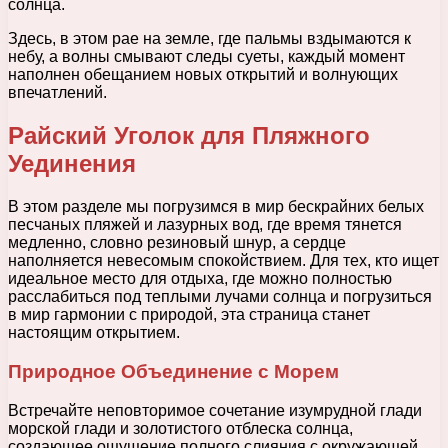
солнца.
Здесь, в этом рае на земле, где пальмы вздымаются к
небу, а волны смывают следы суеты, каждый момент
наполнен обещанием новых открытий и волнующих
впечатлений.
Райский Уголок для Пляжного
Уединения
В этом разделе мы погрузимся в мир бескрайних белых
песчаных пляжей и лазурных вод, где время тянется
медленно, словно резиновый шнур, а сердце
наполняется невесомым спокойствием. Для тех, кто ищет
идеальное место для отдыха, где можно полностью
расслабиться под теплыми лучами солнца и погрузиться
в мир гармонии с природой, эта страница станет
настоящим открытием.
Природное Объединение с Морем
Встречайте неповторимое сочетание изумрудной глади
морской глади и золотистого отблеска солнца,
создающее ощущение полного слияния с окружающей