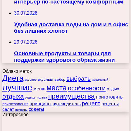
интерьер по-настоящему комфортным
30.07.2026
Удобная доставка воды на дом и в офис
без лишних хлопот
29.07.2026
Основные продукты и товары для
поддержки здорового образа жизни
Облако меток
Диета
выбрать
вкусный
выбор
вкусное
идеальный
лучшие
места
особенности
меню
отдых
преимущества
отдыха
приготовить
отдыху
польза
рецепт
принципы
путеводитель
рецепты
приготовления
советы
салат
секреты
Интересное