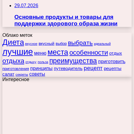
29.07.2026
Основные продукты и товары для
поддержки здорового образа жизни
Облако меток
Диета
выбрать
вкусный
выбор
вкусное
идеальный
лучшие
места
особенности
меню
отдых
преимущества
отдыха
приготовить
отдыху
польза
рецепт
принципы
путеводитель
рецепты
приготовления
советы
салат
секреты
Интересное