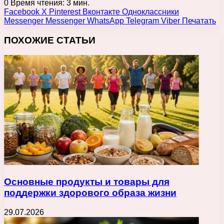
0
Время чтения: 3 мин.
Facebook
X
Pinterest
Вконтакте
Одноклассники
Messenger
Messenger
WhatsApp
Telegram
Viber
Печатать
ПОХОЖИЕ СТАТЬИ
Основные продукты и товары для
поддержки здорового образа жизни
29.07.2026