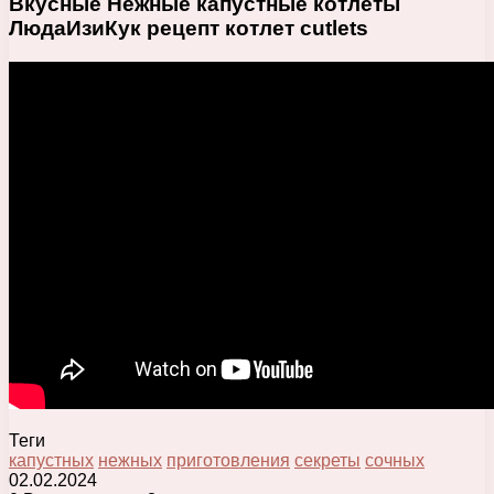
Вкусные Нежные капустные котлеты
ЛюдаИзиКук рецепт котлет cutlets
Теги
капустных
нежных
приготовления
секреты
сочных
02.02.2024