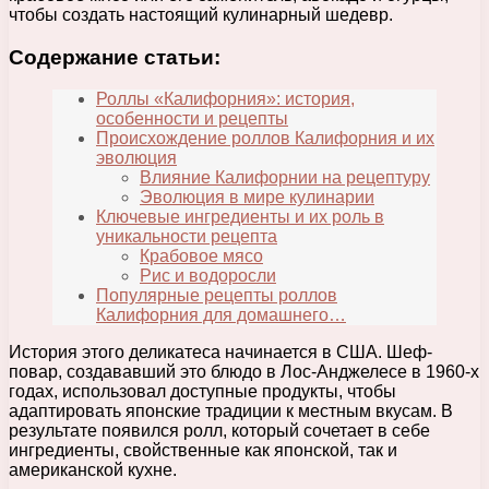
чтобы создать настоящий кулинарный шедевр.
Содержание статьи:
Роллы «Калифорния»: история,
особенности и рецепты
Происхождение роллов Калифорния и их
эволюция
Влияние Калифорнии на рецептуру
Эволюция в мире кулинарии
Ключевые ингредиенты и их роль в
уникальности рецепта
Крабовое мясо
Рис и водоросли
Популярные рецепты роллов
Калифорния для домашнего…
История этого деликатеса начинается в США. Шеф-
повар, создававший это блюдо в Лос-Анджелесе в 1960-х
годах, использовал доступные продукты, чтобы
адаптировать японские традиции к местным вкусам. В
результате появился ролл, который сочетает в себе
ингредиенты, свойственные как японской, так и
американской кухне.