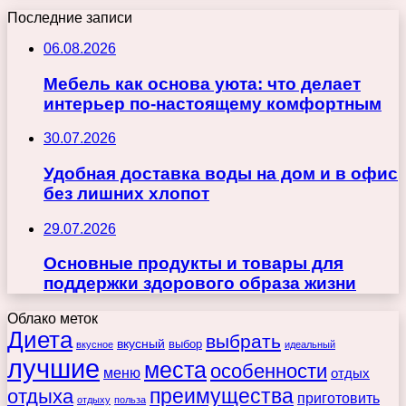
Последние записи
06.08.2026
Мебель как основа уюта: что делает
интерьер по-настоящему комфортным
30.07.2026
Удобная доставка воды на дом и в офис
без лишних хлопот
29.07.2026
Основные продукты и товары для
поддержки здорового образа жизни
Облако меток
Диета
выбрать
вкусный
выбор
вкусное
идеальный
лучшие
места
особенности
меню
отдых
преимущества
отдыха
приготовить
отдыху
польза