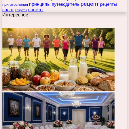
рецепт
принципы
путеводитель
рецепты
приготовления
советы
салат
секреты
Интересное