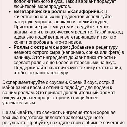
дополнительного вкуса. Такой вариант порадует
любителей морепродуктов.
Вегетарианские роллы «Калифорния»:
В
качестве основных ингредиентов используйте
натертую морковь, авокадо и свежий огурец.
Приготовьте рис с уксусом и следуйте тем же
шагам, что и в классическом рецепте. Такой подход
идеально подойдет для вегетарианцев и тех, кто
хочет попробовать что-то новое.
Роллы с острым сыром:
Добавьте в рецептуру
немного острого сыра (например, срина или фета) в
начинку. Этот ингредиент добавит пикантности и
сделает роллы еще более интересными на вкус.
Поддерживайте классическую технику скатывания,
чтобы сохранить текстуру.
Экспериментируйте с соусами. Соевый соус, острый
майонез или васаби отлично подойдут для подачи к
вашим роллам. Это придаст дополнительный аромат
блюду и сделает процесс приема пищи более
увлекательным.
Не забывайте, что свежесть ингредиентов и хорошая
техника подготовки являются залогом удачного
результата. Пробуйте, находите свои любимые сочетания