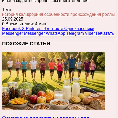
и наслаждайтесь процессом приготовления!
Теги
история
калифорния
особенности
происхождения
роллы
25.09.2025
0
Время чтения: 4 мин.
Facebook
X
Pinterest
Вконтакте
Одноклассники
Messenger
Messenger
WhatsApp
Telegram
Viber
Печатать
ПОХОЖИЕ СТАТЬИ