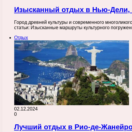
Изысканный отдых в Нью-Дели, 
Город древней культуры и современного многоликого
статьи: Изысканные маршруты культурного погруже
Отдых
02.12.2024
0
Лучший отдых в Рио-де-Жанейро