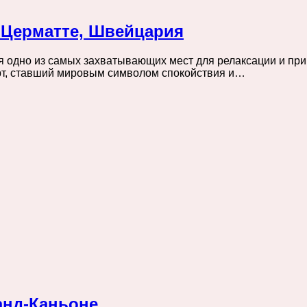
 Церматте, Швейцария
ся одно из самых захватывающих мест для релаксации и пр
рт, ставший мировым символом спокойствия и…
анд-Каньоне