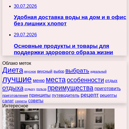
30.07.2026
Удобная доставка воды на дом и в офис
без лишних хлопот
29.07.2026
Основные продукты и товары для
поддержки здорового образа жизни
Облако меток
Диета
выбрать
вкусный
выбор
вкусное
идеальный
лучшие
места
особенности
меню
отдых
преимущества
отдыха
приготовить
отдыху
польза
рецепт
принципы
путеводитель
рецепты
приготовления
советы
салат
секреты
Интересное