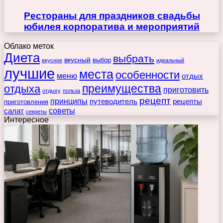
Рестораны для праздников свадьбы
юбилея корпоратива и мероприятий
Облако меток
Диета
выбрать
вкусный
выбор
вкусное
идеальный
лучшие
места
особенности
меню
отдых
преимущества
отдыха
приготовить
отдыху
польза
рецепт
принципы
путеводитель
рецепты
приготовления
советы
салат
секреты
Интересное