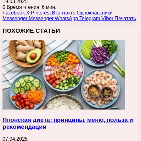
19.03.2025
0
Время чтения: 6 мин.
Facebook
X
Pinterest
Вконтакте
Одноклассники
Messenger
Messenger
WhatsApp
Telegram
Viber
Печатать
ПОХОЖИЕ СТАТЬИ
Японская диета: принципы, меню, польза и
рекомендации
07.04.2025