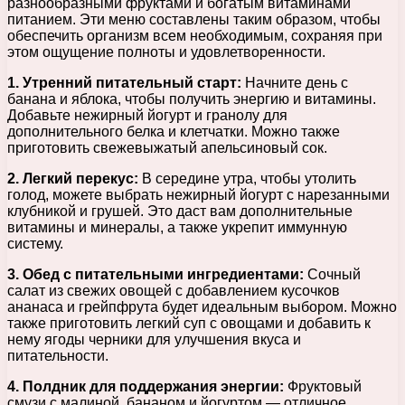
разнообразными фруктами и богатым витаминами
питанием. Эти меню составлены таким образом, чтобы
обеспечить организм всем необходимым, сохраняя при
этом ощущение полноты и удовлетворенности.
1. Утренний питательный старт:
Начните день с
банана и яблока, чтобы получить энергию и витамины.
Добавьте нежирный йогурт и гранолу для
дополнительного белка и клетчатки. Можно также
приготовить свежевыжатый апельсиновый сок.
2. Легкий перекус:
В середине утра, чтобы утолить
голод, можете выбрать нежирный йогурт с нарезанными
клубникой и грушей. Это даст вам дополнительные
витамины и минералы, а также укрепит иммунную
систему.
3. Обед с питательными ингредиентами:
Сочный
салат из свежих овощей с добавлением кусочков
ананаса и грейпфрута будет идеальным выбором. Можно
также приготовить легкий суп с овощами и добавить к
нему ягоды черники для улучшения вкуса и
питательности.
4. Полдник для поддержания энергии:
Фруктовый
смузи с малиной, бананом и йогуртом — отличное