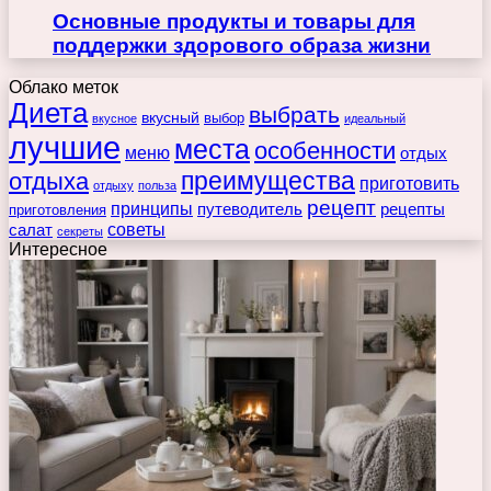
Основные продукты и товары для
поддержки здорового образа жизни
Облако меток
Диета
выбрать
вкусный
выбор
вкусное
идеальный
лучшие
места
особенности
меню
отдых
преимущества
отдыха
приготовить
отдыху
польза
рецепт
принципы
путеводитель
рецепты
приготовления
советы
салат
секреты
Интересное