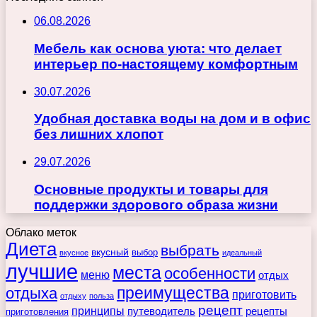
06.08.2026
Мебель как основа уюта: что делает
интерьер по-настоящему комфортным
30.07.2026
Удобная доставка воды на дом и в офис
без лишних хлопот
29.07.2026
Основные продукты и товары для
поддержки здорового образа жизни
Облако меток
Диета
выбрать
вкусный
выбор
вкусное
идеальный
лучшие
места
особенности
меню
отдых
преимущества
отдыха
приготовить
отдыху
польза
рецепт
принципы
путеводитель
рецепты
приготовления