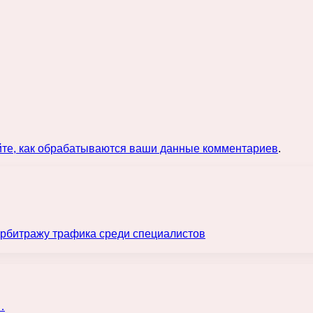
йте, как обрабатываются ваши данные комментариев
.
арбитражу трафика среди специалистов
…