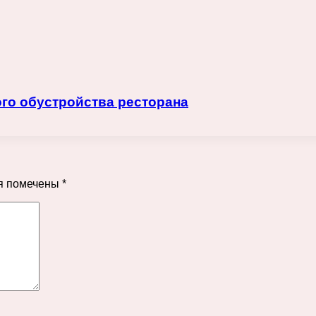
го обустройства ресторана
я помечены
*