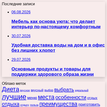
Последние записи
06.08.2026
Мебель как основа уюта: что делает
интерьер по-настоящему комфортным
30.07.2026
Удобная доставка воды на дом и в офис
без лишних хлопот
29.07.2026
Основные продукты и товары для
поддержки здорового образа жизни
Облако меток
Диета
выбрать
вкусный
выбор
вкусное
идеальный
лучшие
места
особенности
меню
отдых
преимущества
отдыха
приготовить
отдыху
польза