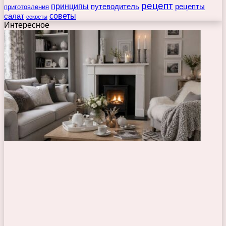
рецепт
принципы
путеводитель
рецепты
приготовления
советы
салат
секреты
Интересное