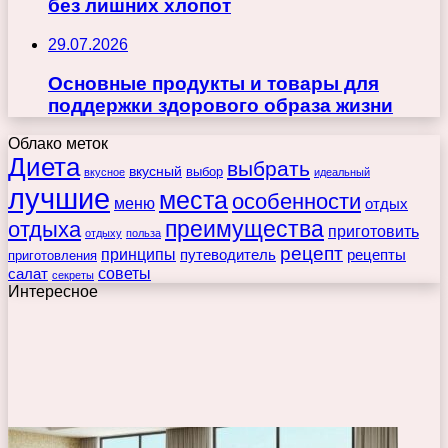
без лишних хлопот
29.07.2026
Основные продукты и товары для
поддержки здорового образа жизни
Облако меток
Диета
выбрать
вкусный
выбор
вкусное
идеальный
лучшие
места
особенности
меню
отдых
преимущества
отдыха
приготовить
отдыху
польза
рецепт
принципы
путеводитель
рецепты
приготовления
советы
салат
секреты
Интересное