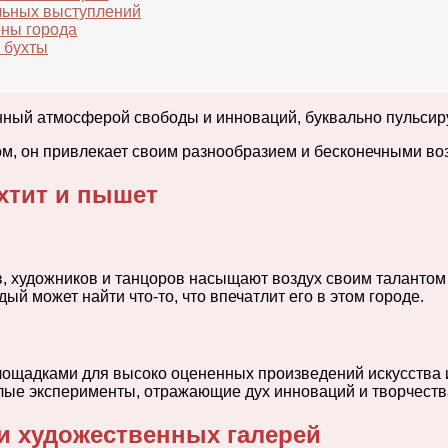
льных выступлений
оны города
 бухты
нный атмосферой свободы и инноваций, буквально пульсиру
м, он привлекает своим разнообразием и бесконечными во
хтит и пышет
, художников и танцоров насыщают воздух своим талантом 
й может найти что-то, что впечатлит его в этом городе.
ощадками для высоко оцененных произведений искусства и
елые эксперименты, отражающие дух инноваций и творчества
и художественных галерей