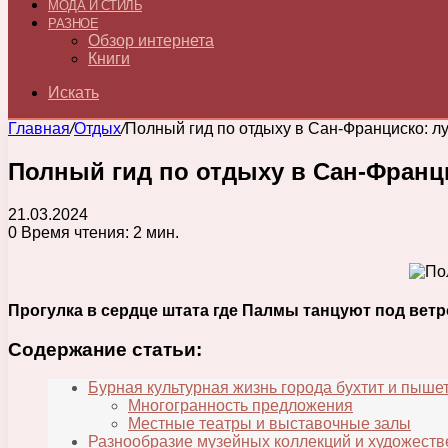
МОДА И СТИЛЬ
РАЗНОЕ
Обзор интернета
Книги
Искать
Главная
/
Отдых
/
Полный гид по отдыху в Сан-Франциско: л
Полный гид по отдыху в Сан-Франци
21.03.2024
0
Время чтения: 2 мин.
Прогулка в сердце штата где Палмы танцуют под ветр
Содержание статьи:
Бурная культурная жизнь города бухтит и пыше
Многогранность предложения
Местные театры и выставочные залы
Разнообразие музейных коллекций и художеств