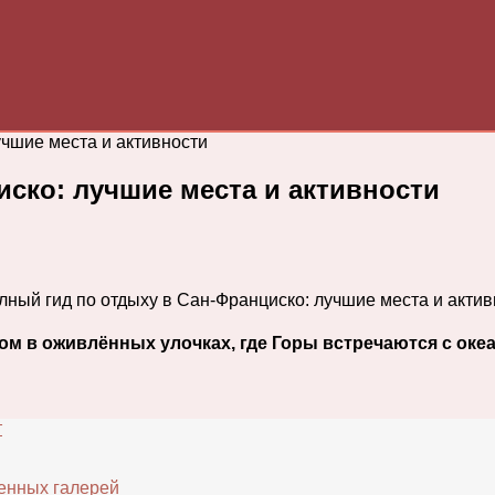
учшие места и активности
ско: лучшие места и активности
ом в оживлённых улочках, где Горы встречаются с океа
т
енных галерей