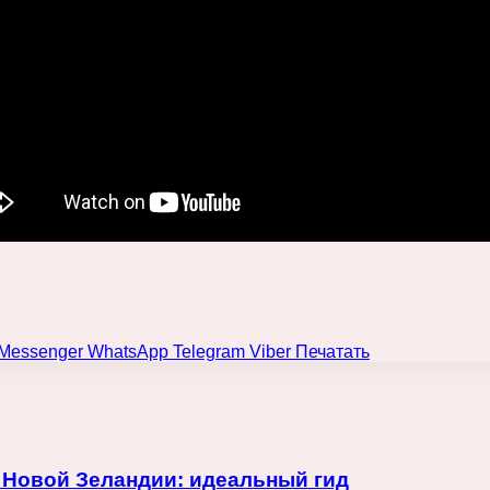
Messenger
WhatsApp
Telegram
Viber
Печатать
 Новой Зеландии: идеальный гид