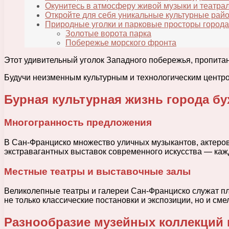
Окунитесь в атмосферу живой музыки и театра
Откройте для себя уникальные культурные рай
Природные уголки и парковые просторы города
Золотые ворота парка
Побережье морского фронта
Этот удивительный уголок Западного побережья, пропита
Будучи неизменным культурным и технологическим центро
Бурная культурная жизнь города бу
Многогранность предложения
В Сан-Франциско множество уличных музыкантов, актеров
экстравагантных выставок современного искусства — кажды
Местные театры и выставочные залы
Великолепные театры и галереи Сан-Франциско служат пл
не только классические постановки и экспозиции, но и см
Разнообразие музейных коллекций 