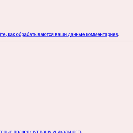
йте, как обрабатываются ваши данные комментариев
.
орые подчеркнут вашу уникальность