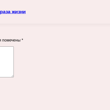
браза жизни
я помечены
*