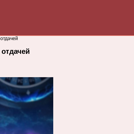
 отдачей
 отдачей