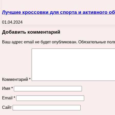
Лучшие кроссовки для спорта и активного о
01.04.2024
Добавить комментарий
Ваш адрес email не будет опубликован.
Обязательные пол
Комментарий
*
Имя
*
Email
*
Сайт