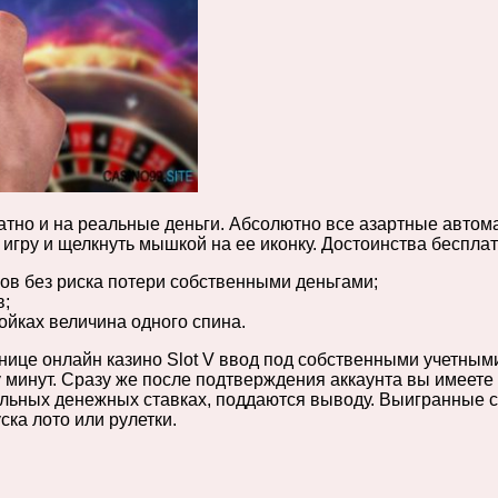
латно и на реальные деньги. Абсолютно все азартные авто
гру и щелкнуть мышкой на ее иконку. Достоинства бесплат
ров без риска потери собственными деньгами;
в;
ойках величина одного спина.
анице онлайн казино Slot V ввод под собственными учетным
 минут. Сразу же после подтверждения аккаунта вы имеет
льных денежных ставках, поддаются выводу. Выигранные с
ка лото или рулетки.