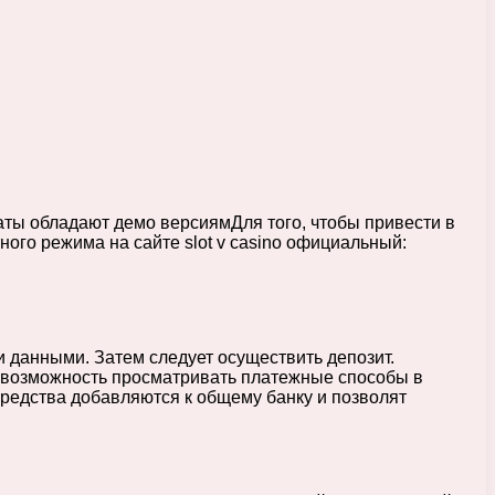
маты обладают демо версиям
Для того, чтобы привести в
ного режима на сайте slot v casino официальный:
и данными. Затем следует осуществить депозит.
е возможность просматривать платежные способы в
редства добавляются к общему банку и позволят