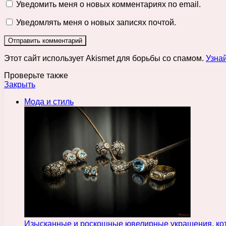
Уведомить меня о новых комментариях по email.
Уведомлять меня о новых записях почтой.
Этот сайт использует Akismet для борьбы со спамом.
Узна
Проверьте также
Закрыть
Мода и стиль
Изысканные и роскошные ювелирные украшения, кот