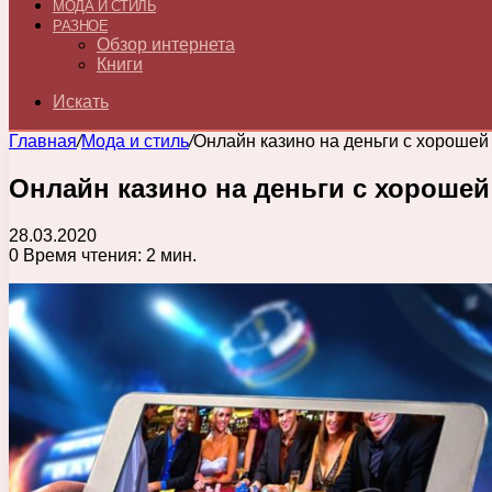
МОДА И СТИЛЬ
РАЗНОЕ
Обзор интернета
Книги
Искать
Главная
/
Мода и стиль
/
Онлайн казино на деньги с хорошей
Онлайн казино на деньги с хорошей
28.03.2020
0
Время чтения: 2 мин.