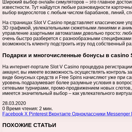
Широкий выбор онлайн симуляторов – это главное достоин
известности. Тут найдутся любые разновидности карточны
выбор видеослотов с любым числом барабанов, линий, с
На страницах Slot V Casino представляет классические 
3D графикой, увлекательными сюжетными линиями и анимаци
управление азартными автоматами довольно просто: любой
очень быстро разберется с разнообразными спецификами 
возможность клиенту подстроить игру под собственный р
Подарки и многочисленные бонусы в casino S
На интернет-портале Slot V Casino процедура регистраци
аккаунт, вы имеете возможность осуществлять контроль з
виде бонусных средств и Free Spins начисляют уже при 
уровень подразумевает более разумные условия в вопрос
сетевыми турнирами, промо-продвижением новых слотов, с
имеется значительный выбор – как увлекательного виртуал
28.03.2020
0
Время чтения: 2 мин.
Facebook
X
Pinterest
Вконтакте
Одноклассники
Messenger
ПОХОЖИЕ СТАТЬИ