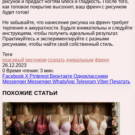
рисунок и придаст ногтям блеск и гладкость. После того,
как топовое покрытие высохнет, ваш френч с рисунком
будет готов!
Не забывайте, что нанесение рисунка на френч требует
терпения и аккуратности. Будьте внимательны и следуйте
инструкциям, чтобы получить идеальный результат.
Практикуйтесь и экспериментируйте с разными
рисунками, чтобы найти свой собственный стиль.
Теги
красивый
рисунком
создать
уникальным
френч
26.12.2023
0
Время чтения: 3 мин.
Facebook
X
Pinterest
Вконтакте
Одноклассники
Messenger
Messenger
WhatsApp
Telegram
Viber
Печатать
ПОХОЖИЕ СТАТЬИ