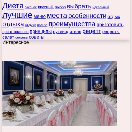
Диета
выбрать
вкусный
выбор
вкусное
идеальный
лучшие
места
особенности
меню
отдых
преимущества
отдыха
приготовить
отдыху
польза
рецепт
принципы
путеводитель
рецепты
приготовления
советы
салат
секреты
Интересное