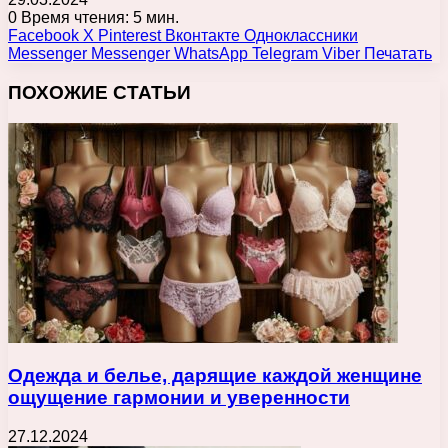
0
Время чтения: 5 мин.
Facebook
X
Pinterest
Вконтакте
Одноклассники
Messenger
Messenger
WhatsApp
Telegram
Viber
Печатать
ПОХОЖИЕ СТАТЬИ
Одежда и белье, дарящие каждой женщине
ощущение гармонии и уверенности
27.12.2024