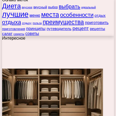
Диета
выбрать
вкусный
выбор
вкусное
идеальный
лучшие
места
особенности
меню
отдых
преимущества
отдыха
приготовить
отдыху
польза
рецепт
принципы
путеводитель
рецепты
приготовления
советы
салат
секреты
Интересное