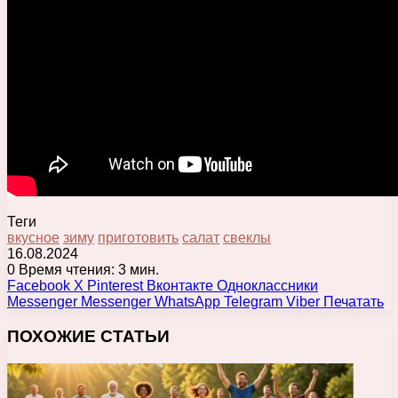
Теги
вкусное
зиму
приготовить
салат
свеклы
16.08.2024
0
Время чтения: 3 мин.
Facebook
X
Pinterest
Вконтакте
Одноклассники
Messenger
Messenger
WhatsApp
Telegram
Viber
Печатать
ПОХОЖИЕ СТАТЬИ