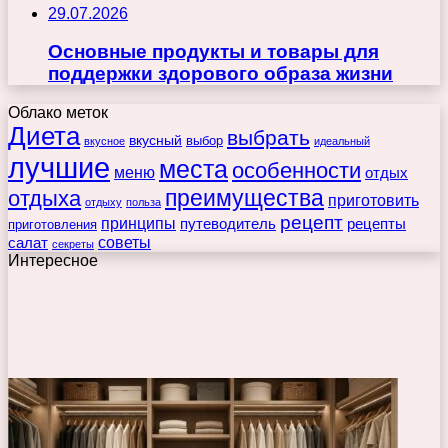
29.07.2026
Основные продукты и товары для
поддержки здорового образа жизни
Облако меток
Диета
выбрать
вкусный
выбор
вкусное
идеальный
лучшие
места
особенности
меню
отдых
преимущества
отдыха
приготовить
отдыху
польза
рецепт
принципы
путеводитель
рецепты
приготовления
советы
салат
секреты
Интересное