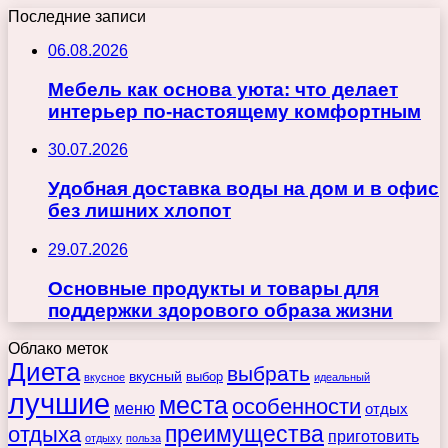
Последние записи
06.08.2026
Мебель как основа уюта: что делает
интерьер по-настоящему комфортным
30.07.2026
Удобная доставка воды на дом и в офис
без лишних хлопот
29.07.2026
Основные продукты и товары для
поддержки здорового образа жизни
Облако меток
Диета
выбрать
вкусный
выбор
вкусное
идеальный
лучшие
места
особенности
меню
отдых
преимущества
отдыха
приготовить
отдыху
польза