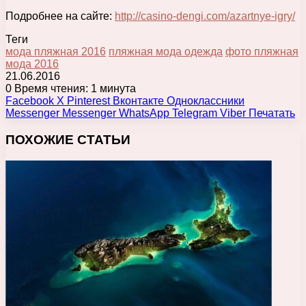
Подробнее на сайте:
http://casino-dengi.com/azartnye-igry/
Теги
мода пляжная 2016
пляжная мода одежда
фото пляжная
мода 2016
21.06.2016
0
Время чтения: 1 минута
Facebook
X
Pinterest
Вконтакте
Одноклассники
Messenger
Messenger
WhatsApp
Telegram
Viber
Печатать
ПОХОЖИЕ СТАТЬИ