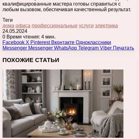
квалифицированные мастера готовы справиться с
любым вызовом, обеспечивая качественный результат.
Теги
дома
офиса
профессиональные
услуги
электрика
24.05.2024
0
Время чтения: 4 мин.
Facebook
X
Pinterest
Вконтакте
Одноклассники
Messenger
Messenger
WhatsApp
Telegram
Viber
Печатать
ПОХОЖИЕ СТАТЬИ