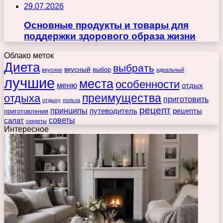
29.07.2026
Основные продукты и товары для
поддержки здорового образа жизни
Облако меток
Диета
выбрать
вкусный
выбор
вкусное
идеальный
лучшие
места
особенности
меню
отдых
преимущества
отдыха
приготовить
отдыху
польза
рецепт
принципы
путеводитель
рецепты
приготовления
советы
салат
секреты
Интересное