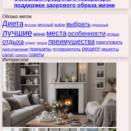
поддержки здорового образа жизни
Облако меток
Диета
выбрать
вкусный
выбор
вкусное
идеальный
лучшие
места
особенности
меню
отдых
преимущества
отдыха
приготовить
отдыху
польза
рецепт
принципы
путеводитель
рецепты
приготовления
советы
салат
секреты
Интересное