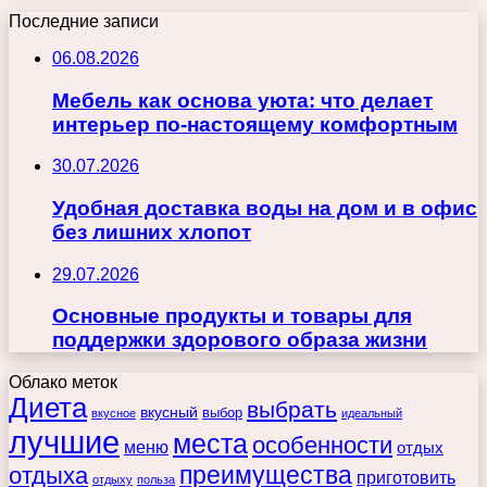
Последние записи
06.08.2026
Мебель как основа уюта: что делает
интерьер по-настоящему комфортным
30.07.2026
Удобная доставка воды на дом и в офис
без лишних хлопот
29.07.2026
Основные продукты и товары для
поддержки здорового образа жизни
Облако меток
Диета
выбрать
вкусный
выбор
вкусное
идеальный
лучшие
места
особенности
меню
отдых
преимущества
отдыха
приготовить
отдыху
польза