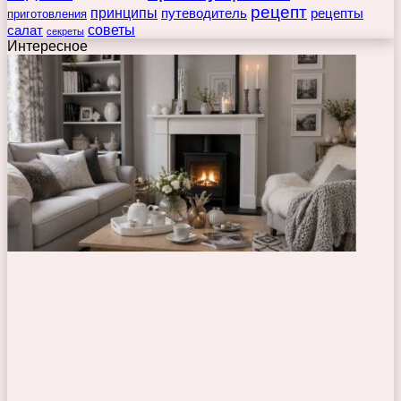
рецепт
принципы
путеводитель
рецепты
приготовления
советы
салат
секреты
Интересное