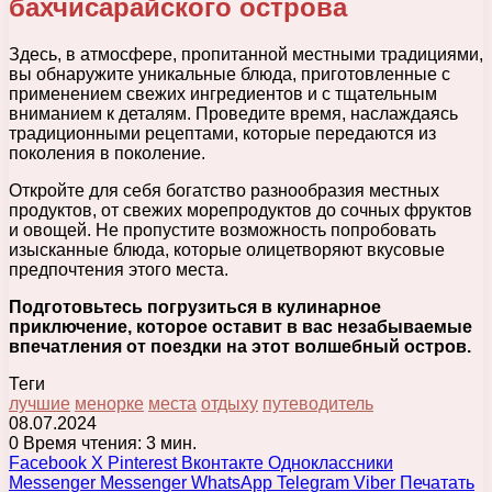
бахчисарайского острова
Здесь, в атмосфере, пропитанной местными традициями,
вы обнаружите уникальные блюда, приготовленные с
применением свежих ингредиентов и с тщательным
вниманием к деталям. Проведите время, наслаждаясь
традиционными рецептами, которые передаются из
поколения в поколение.
Откройте для себя богатство разнообразия местных
продуктов, от свежих морепродуктов до сочных фруктов
и овощей. Не пропустите возможность попробовать
изысканные блюда, которые олицетворяют вкусовые
предпочтения этого места.
Подготовьтесь погрузиться в кулинарное
приключение, которое оставит в вас незабываемые
впечатления от поездки на этот волшебный остров.
Теги
лучшие
менорке
места
отдыху
путеводитель
08.07.2024
0
Время чтения: 3 мин.
Facebook
X
Pinterest
Вконтакте
Одноклассники
Messenger
Messenger
WhatsApp
Telegram
Viber
Печатать