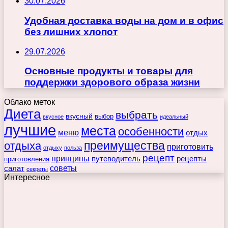
30.07.2026
Удобная доставка воды на дом и в офис
без лишних хлопот
29.07.2026
Основные продукты и товары для
поддержки здорового образа жизни
Облако меток
Диета
выбрать
вкусный
выбор
вкусное
идеальный
лучшие
места
особенности
меню
отдых
преимущества
отдыха
приготовить
отдыху
польза
рецепт
принципы
путеводитель
рецепты
приготовления
советы
салат
секреты
Интересное