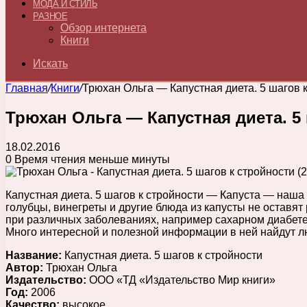
МОДА И СТИЛЬ
РАЗНОЕ
Обзор интернета
Книги
Искать
Главная
/
Книги
/
Трюхан Ольга — Капустная диета. 5 шагов к с
Трюхан Ольга — Капустная диета. 5 ш
18.02.2016
0
Время чтения меньше минуты
Капустная диета. 5 шагов к стройности — Капуста — наша
голубцы, винегреты и другие блюда из капусты не остав
при различных заболеваниях, например сахарном диабете,
Много интересной и полезной информации в ней найдут л
Название:
Капустная диета. 5 шагов к стройности
Автор:
Трюхан Ольга
Издательство:
ООО «ТД «Издательство Мир книги»
Год:
2006
Качество:
высокое