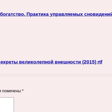
огатство. Практика управляемых сновидений (2
екреты великолепной внешности (2015) rtf
я помечены
*