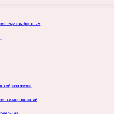
астоящему комфортным
…
го образа жизни
тива и мероприятий
нкодеры на…