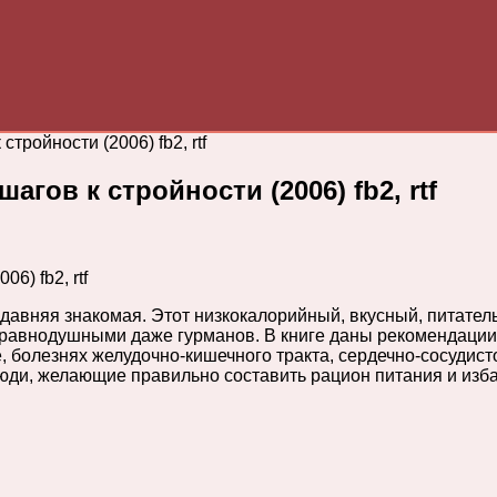
тройности (2006) fb2, rtf
агов к стройности (2006) fb2, rtf
 давняя знакомая. Этот низкокалорийный, вкусный, питате
ят равнодушными даже гурманов. В книге даны рекомендаци
 болезнях желудочно-кишечного тракта, сердечно-сосудисто
юди, желающие правильно составить рацион питания и изба