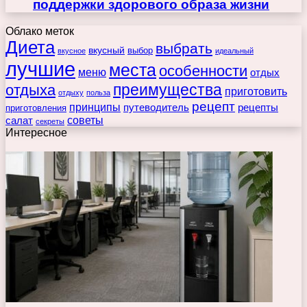
поддержки здорового образа жизни
Облако меток
Диета
выбрать
вкусный
выбор
вкусное
идеальный
лучшие
места
особенности
меню
отдых
преимущества
отдыха
приготовить
отдыху
польза
рецепт
принципы
путеводитель
рецепты
приготовления
советы
салат
секреты
Интересное