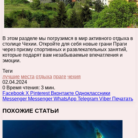
В этом разделе мы погрузимся в мир активного отдыха в
столице Чехии. Откройте для себя новые грани Праги
через призму спортивных и развлекательных занятий,
которые подарят вам незабываемые впечатления и
эмоции.
Теги
лучшие
места
отдыха
праге
чехия
02.04.2024
0
Время чтения: 3 мин.
Facebook
X
Pinterest
Вконтакте
Одноклассники
Messenger
Messenger
WhatsApp
Telegram
Viber
Печатать
ПОХОЖИЕ СТАТЬИ