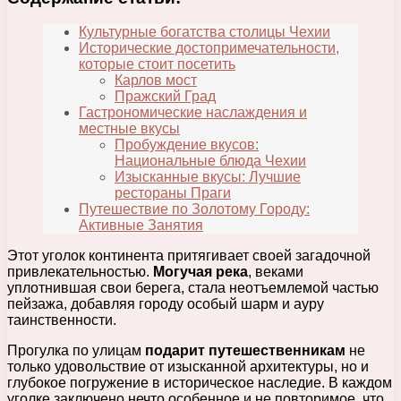
Культурные богатства столицы Чехии
Исторические достопримечательности,
которые стоит посетить
Карлов мост
Пражский Град
Гастрономические наслаждения и
местные вкусы
Пробуждение вкусов:
Национальные блюда Чехии
Изысканные вкусы: Лучшие
рестораны Праги
Путешествие по Золотому Городу:
Активные Занятия
Этот уголок континента притягивает своей загадочной
привлекательностью.
Могучая река
, веками
уплотнившая свои берега, стала неотъемлемой частью
пейзажа, добавляя городу особый шарм и ауру
таинственности.
Прогулка по улицам
подарит путешественникам
не
только удовольствие от изысканной архитектуры, но и
глубокое погружение в историческое наследие. В каждом
уголке заключено нечто особенное и не повторимое, что