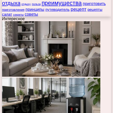
преимущества
отдыха
приготовить
отдыху
польза
рецепт
принципы
путеводитель
рецепты
приготовления
советы
салат
секреты
Интересное