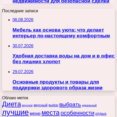
недвижимости для безопасной сделки
Последние записи
06.08.2026
Мебель как основа уюта: что делает
интерьер по-настоящему комфортным
30.07.2026
Удобная доставка воды на дом и в офис
без лишних хлопот
29.07.2026
Основные продукты и товары для
поддержки здорового образа жизни
Облако меток
Диета
выбрать
вкусный
выбор
вкусное
идеальный
лучшие
места
особенности
меню
отдых