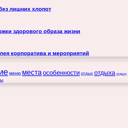
 без лишних хлопот
жки здорового образа жизни
лея корпоратива и мероприятий
ие
места
особенности
отдыха
меню
отдых
отдыху
ты