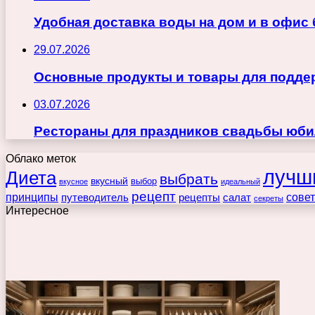
Удобная доставка воды на дом и в офис
29.07.2026
Основные продукты и товары для поддер
03.07.2026
Рестораны для праздников свадьбы юби
Облако меток
лучш
Диета
выбрать
вкусный
выбор
вкусное
идеальный
рецепт
принципы
путеводитель
рецепты
сове
салат
секреты
Интересное