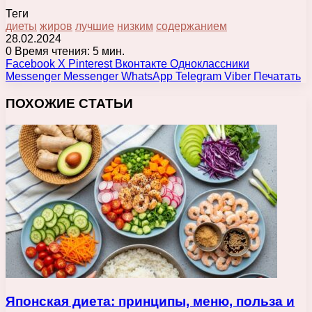
Теги
диеты
жиров
лучшие
низким
содержанием
28.02.2024
0
Время чтения: 5 мин.
Facebook
X
Pinterest
Вконтакте
Одноклассники
Messenger
Messenger
WhatsApp
Telegram
Viber
Печатать
ПОХОЖИЕ СТАТЬИ
Японская диета: принципы, меню, польза и