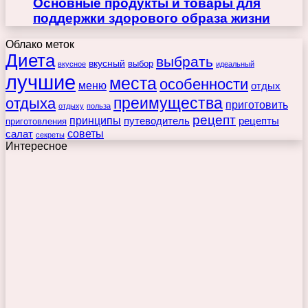
Основные продукты и товары для
поддержки здорового образа жизни
Облако меток
Диета
выбрать
вкусный
выбор
вкусное
идеальный
лучшие
места
особенности
меню
отдых
преимущества
отдыха
приготовить
отдыху
польза
рецепт
принципы
путеводитель
рецепты
приготовления
советы
салат
секреты
Интересное