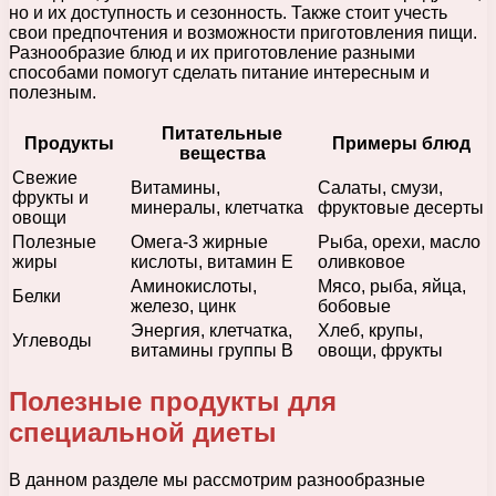
но и их доступность и сезонность. Также стоит учесть
свои предпочтения и возможности приготовления пищи.
Разнообразие блюд и их приготовление разными
способами помогут сделать питание интересным и
полезным.
Питательные
Продукты
Примеры блюд
вещества
Свежие
Витамины,
Салаты, смузи,
фрукты и
минералы, клетчатка
фруктовые десерты
овощи
Полезные
Омега-3 жирные
Рыба, орехи, масло
жиры
кислоты, витамин Е
оливковое
Аминокислоты,
Мясо, рыба, яйца,
Белки
железо, цинк
бобовые
Энергия, клетчатка,
Хлеб, крупы,
Углеводы
витамины группы В
овощи, фрукты
Полезные продукты для
специальной диеты
В данном разделе мы рассмотрим разнообразные