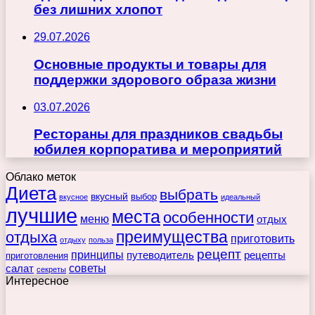
без лишних хлопот
29.07.2026
Основные продукты и товары для
поддержки здорового образа жизни
03.07.2026
Рестораны для праздников свадьбы
юбилея корпоратива и мероприятий
Облако меток
Диета
выбрать
вкусный
выбор
вкусное
идеальный
лучшие
места
особенности
меню
отдых
преимущества
отдыха
приготовить
отдыху
польза
рецепт
принципы
путеводитель
рецепты
приготовления
советы
салат
секреты
Интересное