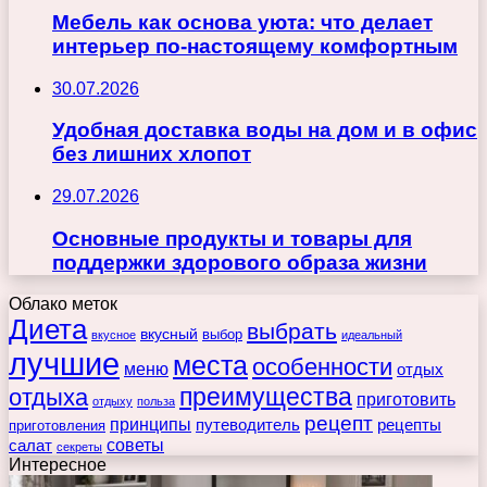
Мебель как основа уюта: что делает
интерьер по-настоящему комфортным
30.07.2026
Удобная доставка воды на дом и в офис
без лишних хлопот
29.07.2026
Основные продукты и товары для
поддержки здорового образа жизни
Облако меток
Диета
выбрать
вкусный
выбор
вкусное
идеальный
лучшие
места
особенности
меню
отдых
преимущества
отдыха
приготовить
отдыху
польза
рецепт
принципы
путеводитель
рецепты
приготовления
советы
салат
секреты
Интересное