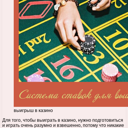
выигрыш в казино
Для того, чтобы выиграть в казино, нужно подготовиться
и играть очень разумно и взвешенно, потому что никакие