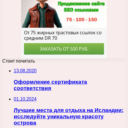
Стоит почитать
13.08.2020
Оформление сертификата
соответствия
01.10.2024
Лучшие места для отдыха на Исландии:
исследуйте уникальную красоту
острова