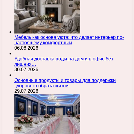
Мебель как основа уюта: что делает интерьер по-
настоящему комфортным
06.08.2026
Удобная доставка воды на дом и в офис без
лишних…
30.07.2026
Основные продукты и товары для поддержки
здорового образа жизни
29.07.2026