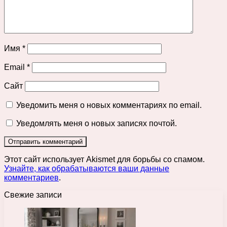
Имя
*
Email
*
Сайт
Уведомить меня о новых комментариях по email.
Уведомлять меня о новых записях почтой.
Этот сайт использует Akismet для борьбы со спамом.
Узнайте, как обрабатываются ваши данные
комментариев
.
Свежие записи