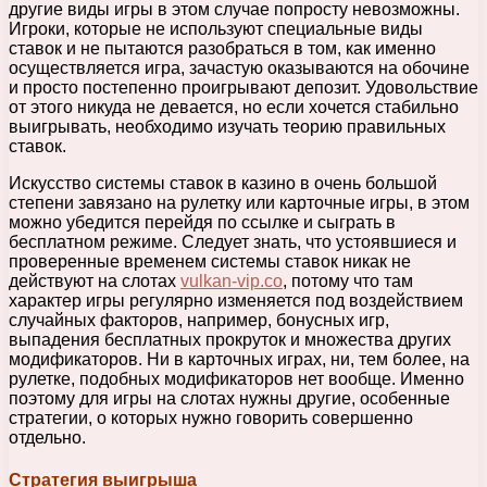
другие виды игры в этом случае попросту невозможны.
Игроки, которые не используют специальные виды
ставок и не пытаются разобраться в том, как именно
осуществляется игра, зачастую оказываются на обочине
и просто постепенно проигрывают депозит. Удовольствие
от этого никуда не девается, но если хочется стабильно
выигрывать, необходимо изучать теорию правильных
ставок.
Искусство системы ставок в казино в очень большой
степени завязано на рулетку или карточные игры, в этом
можно убедится перейдя по ссылке и сыграть в
бесплатном режиме. Следует знать, что устоявшиеся и
проверенные временем системы ставок никак не
действуют на слотах
vulkan-vip.co
, потому что там
характер игры регулярно изменяется под воздействием
случайных факторов, например, бонусных игр,
выпадения бесплатных прокруток и множества других
модификаторов. Ни в карточных играх, ни, тем более, на
рулетке, подобных модификаторов нет вообще. Именно
поэтому для игры на слотах нужны другие, особенные
стратегии, о которых нужно говорить совершенно
отдельно.
Стратегия выигрыша