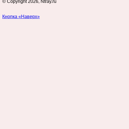
© Copyright 2026, Ntray.ru
Кнопка «Наверх»