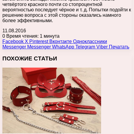
четвёртого красного почти со стопроцентной
вероятностью последует чёрное и т. д. Попытки подойти к
решению вопроса с этой стороны оказались намного
более эффективными.
11.08.2016
0
Время чтения: 1 минута
Facebook
X
Pinterest
Вконтакте
Одноклассники
Messenger
Messenger
WhatsApp
Telegram
Viber
Печатать
ПОХОЖИЕ СТАТЬИ