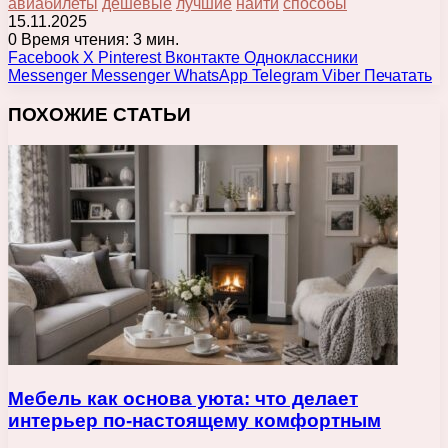
авиабилеты
дешёвые
лучшие
найти
способы
15.11.2025
0
Время чтения: 3 мин.
Facebook
X
Pinterest
Вконтакте
Одноклассники
Messenger
Messenger
WhatsApp
Telegram
Viber
Печатать
ПОХОЖИЕ СТАТЬИ
Мебель как основа уюта: что делает
интерьер по-настоящему комфортным