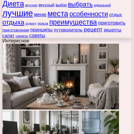
Диета
выбрать
вкусный
выбор
вкусное
идеальный
лучшие
места
особенности
меню
отдых
преимущества
отдыха
приготовить
отдыху
польза
рецепт
принципы
путеводитель
рецепты
приготовления
советы
салат
секреты
Интересное