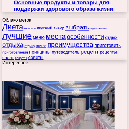
Основные продукты и товары для
поддержки здорового образа жизни
Облако меток
Диета
выбрать
вкусный
выбор
вкусное
идеальный
лучшие
места
особенности
меню
отдых
преимущества
отдыха
приготовить
отдыху
польза
рецепт
принципы
путеводитель
рецепты
приготовления
советы
салат
секреты
Интересное