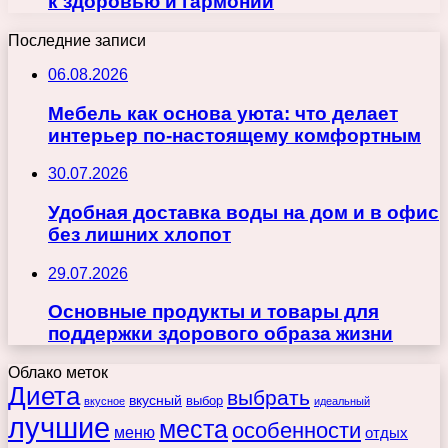
к здоровью и гармонии
Последние записи
06.08.2026
Мебель как основа уюта: что делает
интерьер по-настоящему комфортным
30.07.2026
Удобная доставка воды на дом и в офис
без лишних хлопот
29.07.2026
Основные продукты и товары для
поддержки здорового образа жизни
Облако меток
Диета
выбрать
вкусный
выбор
вкусное
идеальный
лучшие
места
особенности
меню
отдых