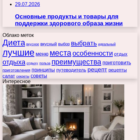
29.07.2026
Основные продукты и товары для
поддержки здорового образа жизни
Облако меток
Диета
выбрать
вкусный
выбор
вкусное
идеальный
лучшие
места
особенности
меню
отдых
преимущества
отдыха
приготовить
отдыху
польза
рецепт
принципы
путеводитель
рецепты
приготовления
советы
салат
секреты
Интересное