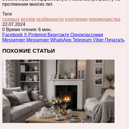
протяжении многих лет.
Теги
газовых
котлов
особенности
отопления
преимущества
22.07.2024
0
Время чтения: 6 мин.
Facebook
X
Pinterest
Вконтакте
Одноклассники
Messenger
Messenger
WhatsApp
Telegram
Viber
Печатать
ПОХОЖИЕ СТАТЬИ