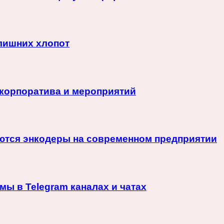
 лишних хлопот
корпоратива и мероприятий
няются энкодеры на современном предприятии
ы в Telegram каналах и чатах