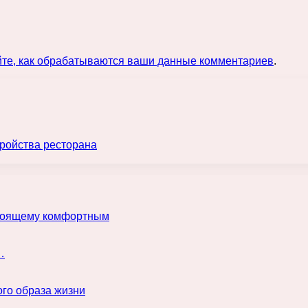
йте, как обрабатываются ваши данные комментариев
.
ройства ресторана
астоящему комфортным
…
го образа жизни