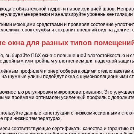
хода с обязательной гидро- и пароизоляцией швов. Непра
 регулируемые крепежи и анализируйте уровень вентиляци
гкими моющими средствами и проверяя состояние уплотнит
увеличит срок службы и сохранит внешний вид на долгие г
е окна для разных типов помещени
нная, выбирайте ПВХ окна с повышенной влагостойкостью и
 с двойным или тройным уплотнением для надежной защиты
теплённым профилем и энергосберегающими стеклопакетами
м на шумные улицы подойдут окна с шумоизоляционными ст
зможностью регулировки микропроветривания. Это улучшает
ными проёмами оптимален усиленный профиль с дополните
спользуйте данные конструкции с низкоэмиссионными стек
е при низких температурах.
мели соответствующие сертификаты качества и гарантию о
ическим условиям и особенностям помещения, где они буду