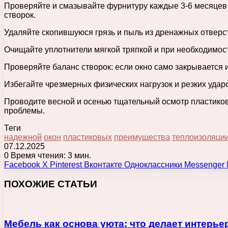
Проверяйте и смазывайте фурнитуру каждые 3-6 месяцев 
створок.
Удаляйте скопившуюся грязь и пыль из дренажных отверст
Очищайте уплотнители мягкой тряпкой и при необходимос
Проверяйте баланс створок: если окно само закрывается 
Избегайте чрезмерных физических нагрузок и резких удар
Проводите весной и осенью тщательный осмотр пластико
проблемы.
Теги
надежной
окон
пластиковых
преимущества
теплоизоляци
07.12.2025
0
Время чтения: 3 мин.
Facebook
X
Pinterest
Вконтакте
Одноклассники
Messenger
ПОХОЖИЕ СТАТЬИ
Мебель как основа уюта: что делает интерь