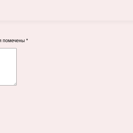
я помечены
*