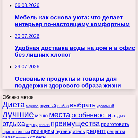
06.08.2026
Мебель как основа уюта: что делает
интерьер по-настоящему комфортным
30.07.2026
Удобная доставка воды на дом и в офис
без лишних хлопот
29.07.2026
Основные продукты и товары для
поддержки здорового образа жизни
Облако меток
Диета
выбрать
вкусный
выбор
вкусное
идеальный
лучшие
места
особенности
меню
отдых
преимущества
отдыха
приготовить
отдыху
польза
рецепт
принципы
путеводитель
рецепты
приготовления
советы
салат
секреты