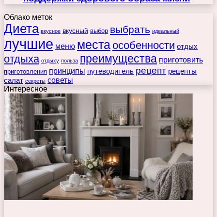
Облако меток
Диета
выбрать
вкусный
выбор
вкусное
идеальный
лучшие
места
особенности
меню
отдых
преимущества
отдыха
приготовить
отдыху
польза
рецепт
принципы
путеводитель
рецепты
приготовления
советы
салат
секреты
Интересное