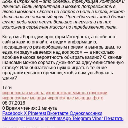
Боль в икрах ног – это болезнь, требующая контроля и
лечения. Боль неприятная и может потревожить в
любой момент. Ответ на вопрос о боли в икрах, может
дать только опытный врач. Пренебрегать этой болью
глупо, ведь ноги несут большие нагрузки и на них
возложена серьёзная миссия по передвижению тела.
Когда мы бороздим просторы Интернета, а особенно
сайты казино онлайн, и видим информацию,
посвященную разнообразным призам и выигрышам, то
едва ли задумываемся над вопросом — а несколько
вообще высока вероятность обыграть казино? С какими
шансами можно сорвать джек-пот за одну-единственную
ставку? Или обязательно нужно играть в течение
продолжительного времени, чтобы вам улыбнулась
удача?
Теги
икроножная мышца
икроножная мышца функции
икроножные мышцы
икроножные мышцы фото
08.07.2016
0
Время чтения: 1 минута
Facebook
X
Pinterest
Вконтакте
Одноклассники
Messenger
Messenger
WhatsApp
Telegram
Viber
Печатать