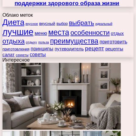
поддержки здорового образа жизни
Облако меток
Диета
выбрать
вкусный
выбор
вкусное
идеальный
лучшие
места
особенности
меню
отдых
преимущества
отдыха
приготовить
отдыху
польза
рецепт
принципы
путеводитель
рецепты
приготовления
советы
салат
секреты
Интересное