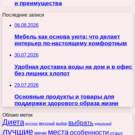
и преимущества
Последние записи
06.08.2026
Мебель как основа уюта: что делает
интерьер по-настоящему комфортным
30.07.2026
Удобная доставка воды на дом и в офис
без лишних хлопот
29.07.2026
Основные продукты и товары для
поддержки здорового образа жизни
Облако меток
Диета
выбрать
вкусный
выбор
вкусное
идеальный
лучшие
места
особенности
меню
отдых