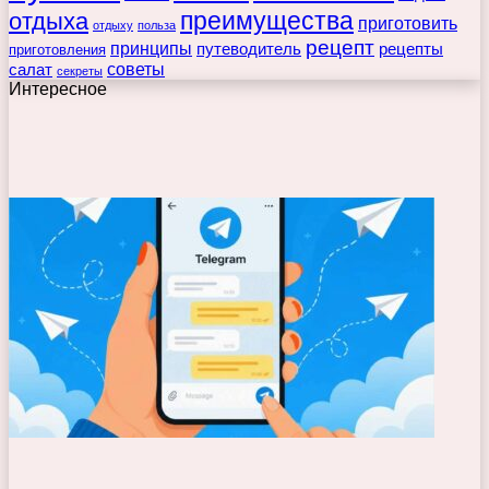
преимущества
отдыха
приготовить
отдыху
польза
рецепт
принципы
путеводитель
рецепты
приготовления
советы
салат
секреты
Интересное