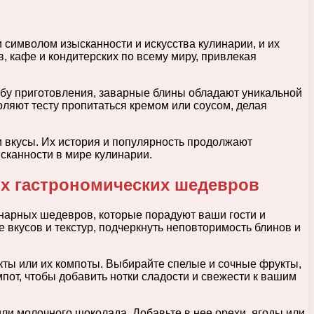
 символом изысканности и искусства кулинарии, и их
, кафе и кондитерских по всему миру, привлекая
обу приготовления, заварные блины обладают уникальной
оляют тесту пропитаться кремом или соусом, делая
 вкусы. Их история и популярность продолжают
ысканности в мире кулинарии.
ых гастрономических шедевров
инарных шедевров, которые порадуют ваши гости и
 вкусов и текстур, подчеркнуть неповторимость блинов и
ты или их компоты. Выбирайте спелые и сочные фрукты,
мпот, чтобы добавить нотки сладости и свежести к вашим
и молочного шоколада. Добавьте в нее орехи, ягоды или