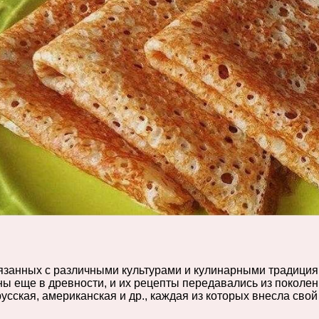
язанных с различными культурами и кулинарными традициям
ны еще в древности, и их рецепты передавались из поколе
русская, американская и др., каждая из которых внесла св