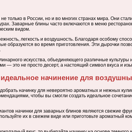
 только в России, но и во многих странах мира. Они стали
турах. Заварные блины часто включаются в меню ресторанов
ческим видом.
жность, легкость и воздушность. Благодаря особому спос
орые образуются во время приготовления. Эти дырочки позв
.
линарного искусства, объединяющего различные культуры и
ми — это не просто десерт, а настоящий символ вкуса и из
 идеальное начинение для воздушн
подобрать начинку для невероятно ароматных и нежных кул
мендациями, чтобы вы смогли создать идеальное сочетание
антов начинки для заварных блинов являются свежие фрук
Используйте их в свежем виде или приготовьте ароматный ко
оладный вкус, то выбирайте начинку на основе темного ил