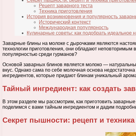
Секрет пышности: рецепт и техника приготовле
Рецепт заварного теста
Техника приготовления
История возникновения и популярность завар
Исторический контекст
Международная популярность
Кулинарные советы: как подобрать идеальное
Заварные блины на молоке с дырочками являются настоя
технологии приготовления, они обладают неповторимым в
популярностью среди гурманов?
Основой заварных блинов является молоко — натуральны
вкус. Однако сама по себе молочная основа недостаточн
ингредиентов, которые придают блинам уникальный арома
Тайный ингредиент: как создать з
В этом разделе мы рассмотрим, как приготовить заварн
поделимся с вами тайным ингредиентом и дадим подробные 
Секрет пышности: рецепт и техника