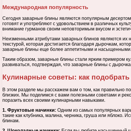
Международная популярность
Сегодня заварные блины являются популярным десертом не
готовят и употребляют с удовольствием в различных куль
внимание гурманов своим неповторимым вкусом и эстети
Неизменными атрибутами заварных блинов являются их не
текстурой, которая достигается благодаря дырочкам, кот
заварные блины еще более аппетитными и насыщенными
Таким образом, заварные блины стали ярким примером ку
развиваться, подтверждая, что заварные блины с дырочка
Кулинарные советы: как подобрать
В этом разделе мы расскажем вам о том, как правильно 
близких. Мы поделимся с вами полезными советами и реко
поразить всех своими кулинарными навыками.
1. Фруктовые начинки:
Одним из самых популярных вари
такие как клубника, малина, черника, груша или яблоко. 
блинам.
2. Шоколадные начинки:
Если вы любите насыщенный шок