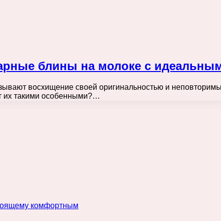
варные блины на молоке с идеальны
ызывают восхищение своей оригинальностью и неповторимы
ет их такими особенными?…
астоящему комфортным