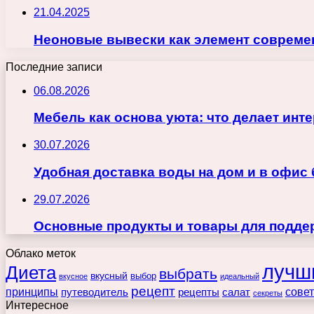
21.04.2025
Неоновые вывески как элемент совреме
Последние записи
06.08.2026
Мебель как основа уюта: что делает ин
30.07.2026
Удобная доставка воды на дом и в офис
29.07.2026
Основные продукты и товары для поддер
Облако меток
лучш
Диета
выбрать
вкусный
выбор
вкусное
идеальный
рецепт
принципы
путеводитель
рецепты
сове
салат
секреты
Интересное