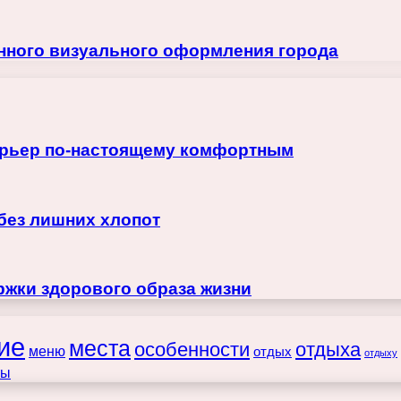
нного визуального оформления города
терьер по-настоящему комфортным
 без лишних хлопот
жки здорового образа жизни
ие
места
особенности
отдыха
меню
отдых
отдыху
ты