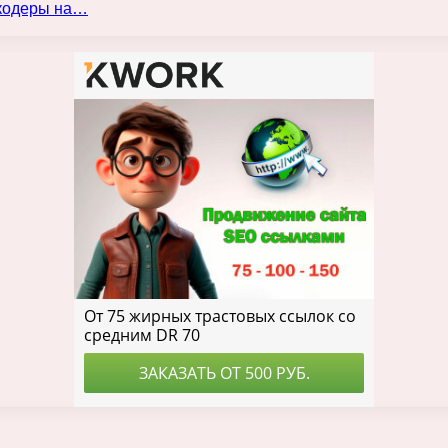
нкодеры на…