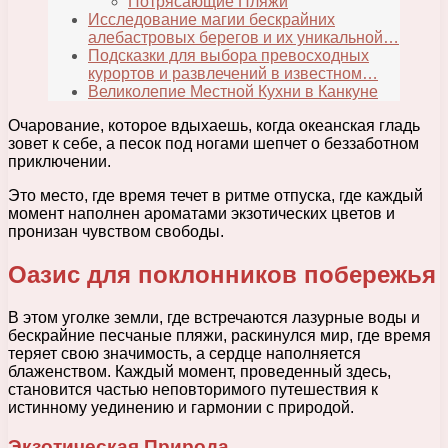
Потрясающие Пляжи
Исследование магии бескрайних
алебастровых берегов и их уникальной…
Подсказки для выбора превосходных
курортов и развлечений в известном…
Великолепие Местной Кухни в Канкуне
Очарование, которое вдыхаешь, когда океанская гладь
зовет к себе, а песок под ногами шепчет о беззаботном
приключении.
Это место, где время течет в ритме отпуска, где каждый
момент наполнен ароматами экзотических цветов и
пронизан чувством свободы.
Оазис для поклонников побережья
В этом уголке земли, где встречаются лазурные воды и
бескрайние песчаные пляжи, раскинулся мир, где время
теряет свою значимость, а сердце наполняется
блаженством. Каждый момент, проведенный здесь,
становится частью неповторимого путешествия к
истинному уединению и гармонии с природой.
Экзотическая Природа