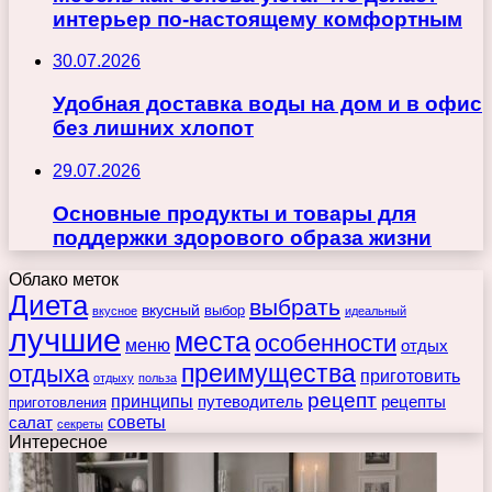
интерьер по-настоящему комфортным
30.07.2026
Удобная доставка воды на дом и в офис
без лишних хлопот
29.07.2026
Основные продукты и товары для
поддержки здорового образа жизни
Облако меток
Диета
выбрать
вкусный
выбор
вкусное
идеальный
лучшие
места
особенности
меню
отдых
преимущества
отдыха
приготовить
отдыху
польза
рецепт
принципы
путеводитель
рецепты
приготовления
советы
салат
секреты
Интересное