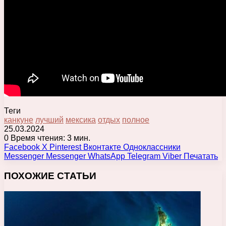
Теги
канкуне
лучший
мексика
отдых
полное
25.03.2024
0
Время чтения: 3 мин.
Facebook
X
Pinterest
Вконтакте
Одноклассники
Messenger
Messenger
WhatsApp
Telegram
Viber
Печатать
ПОХОЖИЕ СТАТЬИ