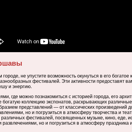
аршавы
ороде, не упустите возможность окунуться в его богатое 
азнообразных фестивалей. Эти активности предоставят вам
ушу и энергию.
и, где можно познакомиться с историей города, его архите
е богатую коллекцию экспонатов, раскрывающих различные 
разием представлений — от классических произведений до
лениями, но и погрузиться в атмосферу творчества и театр
азличных фестивалей, посвященных музыке, кино, еде, иск
 развлечениями, но и погрузиться в атмосферу праздника 