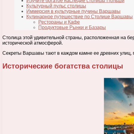
Изучите богатое наследие столицы Польши
Культурный пульс столицы
Иммерсия в культурные пучины Варшавы
Кулинарное путешествие по Столице Варшавы
Рестораны и Кафе
Продуктовые Рынки и Базары
Столица этой удивительной страны, расположенная на бе
исторической атмосферой.
Секреты Варшавы тают в каждом камне ее древних улиц, 
Исторические богатства столицы