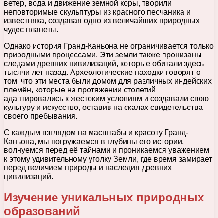
ветер, вода и движение земной коры, творили
неповторимые скульптуры из красного песчаника и
известняка, создавая одно из величайших природных
чудес планеты.
Однако история Гранд-Каньона не ограничивается только
природными процессами. Эти земли также пронизаны
следами древних цивилизаций, которые обитали здесь
тысячи лет назад. Археологические находки говорят о
том, что эти места были домом для различных индейских
племён, которые на протяжении столетий
адаптировались к жестоким условиям и создавали свою
культуру и искусство, оставив на скалах свидетельства
своего пребывания.
С каждым взглядом на масштабы и красоту Гранд-
Каньона, мы погружаемся в глубины его истории,
волнуемся перед её тайнами и проникаемся уважением
к этому удивительному уголку Земли, где время замирает
перед величием природы и наследия древних
цивилизаций.
Изучение уникальных природных
образований