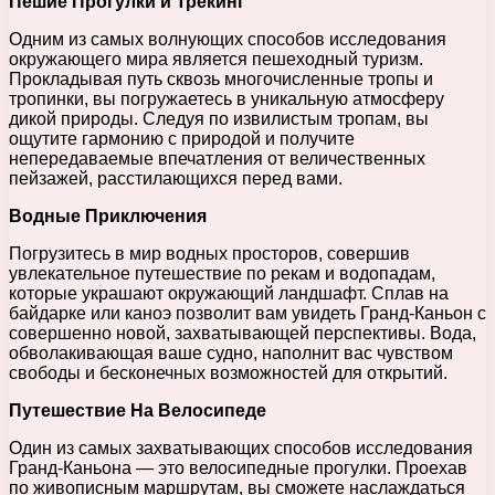
Пешие Прогулки и Трекинг
Одним из самых волнующих способов исследования
окружающего мира является пешеходный туризм.
Прокладывая путь сквозь многочисленные тропы и
тропинки, вы погружаетесь в уникальную атмосферу
дикой природы. Следуя по извилистым тропам, вы
ощутите гармонию с природой и получите
непередаваемые впечатления от величественных
пейзажей, расстилающихся перед вами.
Водные Приключения
Погрузитесь в мир водных просторов, совершив
увлекательное путешествие по рекам и водопадам,
которые украшают окружающий ландшафт. Сплав на
байдарке или каноэ позволит вам увидеть Гранд-Каньон с
совершенно новой, захватывающей перспективы. Вода,
обволакивающая ваше судно, наполнит вас чувством
свободы и бесконечных возможностей для открытий.
Путешествие На Велосипеде
Один из самых захватывающих способов исследования
Гранд-Каньона — это велосипедные прогулки. Проехав
по живописным маршрутам, вы сможете наслаждаться