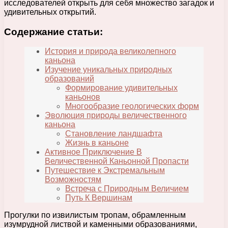
исследователей открыть для себя множество загадок и
удивительных открытий.
Содержание статьи:
История и природа великолепного
каньона
Изучение уникальных природных
образований
Формирование удивительных
каньонов
Многообразие геологических форм
Эволюция природы величественного
каньона
Становление ландшафта
Жизнь в каньоне
Активное Приключение В
Величественной Каньонной Пропасти
Путешествие к Экстремальным
Возможностям
Встреча с Природным Величием
Путь К Вершинам
Прогулки по извилистым тропам, обрамленным
изумрудной листвой и каменными образованиями,