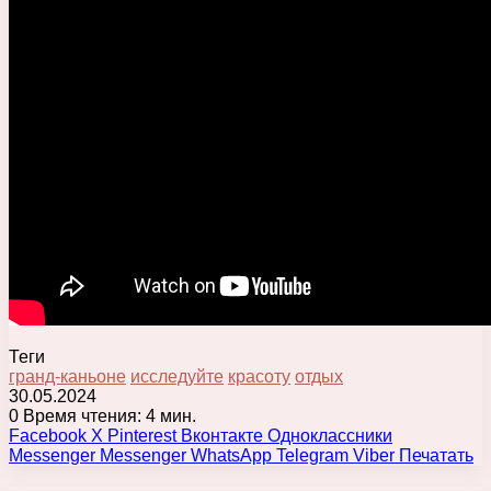
Теги
гранд-каньоне
исследуйте
красоту
отдых
30.05.2024
0
Время чтения: 4 мин.
Facebook
X
Pinterest
Вконтакте
Одноклассники
Messenger
Messenger
WhatsApp
Telegram
Viber
Печатать