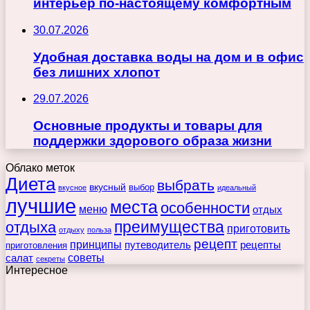
интерьер по-настоящему комфортным
30.07.2026
Удобная доставка воды на дом и в офис
без лишних хлопот
29.07.2026
Основные продукты и товары для
поддержки здорового образа жизни
Облако меток
Диета
выбрать
вкусный
выбор
вкусное
идеальный
лучшие
места
особенности
меню
отдых
преимущества
отдыха
приготовить
отдыху
польза
рецепт
принципы
путеводитель
рецепты
приготовления
советы
салат
секреты
Интересное