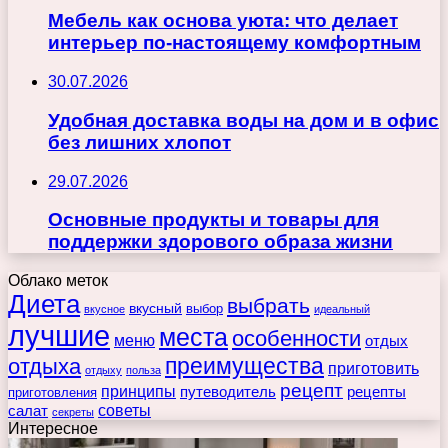
Мебель как основа уюта: что делает
интерьер по-настоящему комфортным
30.07.2026
Удобная доставка воды на дом и в офис
без лишних хлопот
29.07.2026
Основные продукты и товары для
поддержки здорового образа жизни
Облако меток
Диета
выбрать
вкусный
выбор
вкусное
идеальный
лучшие
места
особенности
меню
отдых
преимущества
отдыха
приготовить
отдыху
польза
рецепт
принципы
путеводитель
рецепты
приготовления
советы
салат
секреты
Интересное