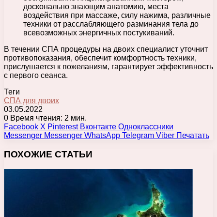
досконально знающим анатомию, места
воздействия при массаже, силу нажима, различные
техники от расслабляющего разминания тела до
всевозможных энергичных постукиваний.
В течении СПА процедуры на двоих специалист уточнит
противопоказания, обеспечит комфортность техники,
прислушается к пожеланиям, гарантирует эффективность
с первого сеанса.
Теги
СПА для двоих
03.05.2022
0
Время чтения: 2 мин.
Facebook
X
Pinterest
Вконтакте
Одноклассники
Messenger
Messenger
WhatsApp
Telegram
Viber
Печатать
ПОХОЖИЕ СТАТЬИ