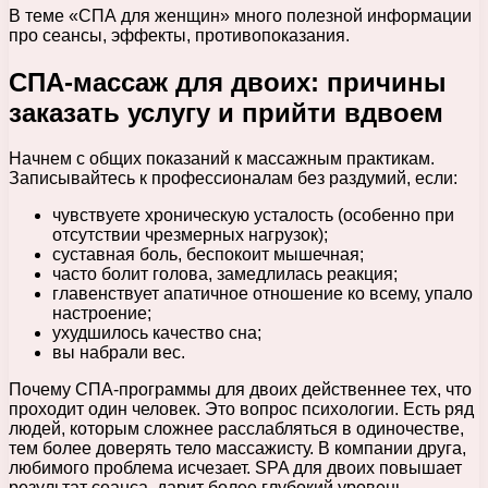
В теме «СПА для женщин» много полезной информации
про сеансы, эффекты, противопоказания.
СПА-массаж для двоих: причины
заказать услугу и прийти вдвоем
Начнем с общих показаний к массажным практикам.
Записывайтесь к профессионалам без раздумий, если:
чувствуете хроническую усталость (особенно при
отсутствии чрезмерных нагрузок);
суставная боль, беспокоит мышечная;
часто болит голова, замедлилась реакция;
главенствует апатичное отношение ко всему, упало
настроение;
ухудшилось качество сна;
вы набрали вес.
Почему СПА-программы для двоих действеннее тех, что
проходит один человек. Это вопрос психологии. Есть ряд
людей, которым сложнее расслабляться в одиночестве,
тем более доверять тело массажисту. В компании друга,
любимого проблема исчезает. SPA для двоих повышает
результат сеанса, дарит более глубокий уровень