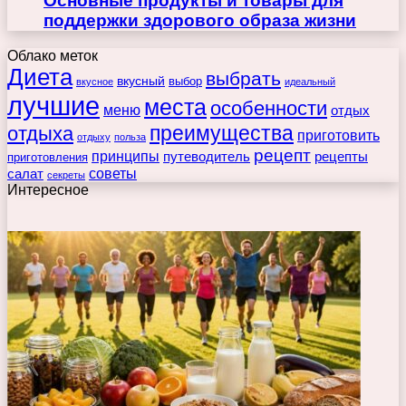
Основные продукты и товары для
поддержки здорового образа жизни
Облако меток
Диета
выбрать
вкусный
выбор
вкусное
идеальный
лучшие
места
особенности
меню
отдых
преимущества
отдыха
приготовить
отдыху
польза
рецепт
принципы
путеводитель
рецепты
приготовления
советы
салат
секреты
Интересное