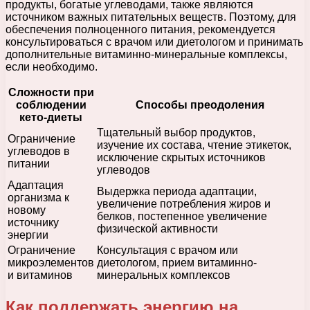
продукты, богатые углеводами, также являются
источником важных питательных веществ. Поэтому, для
обеспечения полноценного питания, рекомендуется
консультироваться с врачом или диетологом и принимать
дополнительные витаминно-минеральные комплексы,
если необходимо.
Сложности при
соблюдении
Способы преодоления
кето-диеты
Тщательный выбор продуктов,
Ограничение
изучение их состава, чтение этикеток,
углеводов в
исключение скрытых источников
питании
углеводов
Адаптация
Выдержка периода адаптации,
организма к
увеличение потребления жиров и
новому
белков, постепенное увеличение
источнику
физической активности
энергии
Ограничение
Консультация с врачом или
микроэлементов
диетологом, прием витаминно-
и витаминов
минеральных комплексов
Как поддержать энергию на