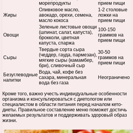
морепродукты
прием пищи
Оливковое масло,
1-2 столовые
Жиры
авокадо, орехи, семена,
ложки на
масло кокоса
прием пищи
Зеленые листовые овощи
100-150
(шпинат, салат, капуста),
Овощи
граммов на
брокколи, цветная
прием пищи
капуста, спаржа
Твердые сорта сыра
30-50
(чеддер, гауда, пармезан),
Сыры
граммов на
мягкие сыры (камамбер,
прием пищи
бри), сливочный сыр
Вода, чай, кофе без
Безуглеводные
сахара, минеральная
Неограничено
напитки
вода без газа
Кроме того, важно учесть индивидуальные особенности
организма и консультироваться с диетологом или
специалистом в области питания перед началом кето-
диеты. Правильное составление меню поможет достичь
желаемых результатов и поддерживать здоровый образ
жизни.