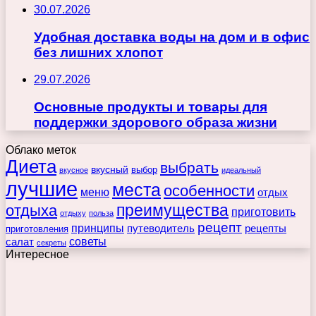
30.07.2026
Удобная доставка воды на дом и в офис
без лишних хлопот
29.07.2026
Основные продукты и товары для
поддержки здорового образа жизни
Облако меток
Диета
выбрать
вкусный
выбор
вкусное
идеальный
лучшие
места
особенности
меню
отдых
преимущества
отдыха
приготовить
отдыху
польза
рецепт
принципы
путеводитель
рецепты
приготовления
советы
салат
секреты
Интересное