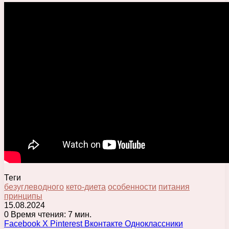
Теги
безуглеводного
кето-диета
особенности
питания
принципы
15.08.2024
0
Время чтения: 7 мин.
Facebook
X
Pinterest
Вконтакте
Одноклассники