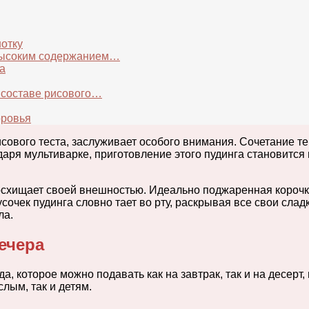
нотку
 высоким содержанием…
а
 составе рисового…
оровья
исового теста, заслуживает особого внимания. Сочетание т
аря мультиварке, приготовление этого пудинга становитс
восхищает своей внешностью. Идеально поджаренная корочка
очек пудинга словно тает во рту, раскрывая все свои слад
ла.
ечера
, которое можно подавать как на завтрак, так и на десерт
слым, так и детям.