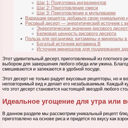
Шаг 1: Подготовка ингредиентов
Шаг 2: Приготовление смеси
Шаг 3: Приготовление в мультиварке
Вариации рецепта: добавьте свою уникальную 
Рисовый десерт — энергетический источник с
Энергетическое значение рисового десерт
Белковая ценность рисового десерта
Польза для организма: витамины и минералы в
Богатый источник витамина В
Источник минералов для поддержания зд
Этот удивительный десерт, приготовленный из плотного р
выбором для завершения любого обеда или ужина. Благод
смешиваются и запекаются в удобной посуде.
Этот десерт не только радует вкусовые рецепторы, но и 
неповторимый вид и делает его незабываемым. Каждый кус
что этот десерт становится настоящей звездой любого сто
Идеальное угощение для утра или в
В данном разделе мы рассмотрим уникальный рецепт блюда
приготовлено на основе риса и придется по вкусу как взро