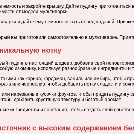
 в емкость и закройте крышку. Дайте пудингу приготовиться
имости от модели мультиварки.
льтиварки и дайте ему немного остыть перед подачей. При 
рый вы приготовили самостоятельно в мультиварке. Приятн
уникальную нотку
вый пудинг в настоящий шедевр, добавив свой неповторимы
собую изюминку, используя разнообразные ингредиенты и т
акими как корица, кардамон, ваниль или имбирь, чтобы пр
урага или чернослив, чтобы добавить нотку сладости и сочн
ы или нарезанные кусочки фруктов, чтобы придать пудингу 
 чтобы добавить хрустящую текстуру и богатый аромат.
ные ингредиенты и сочетания, чтобы создать свой собстве
источник с высоким содержанием бе